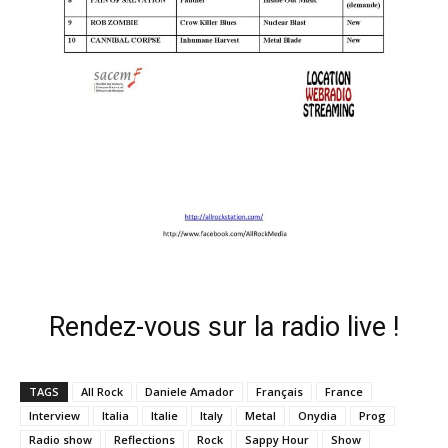
Rendez-vous sur la radio live !
TAGS
All Rock
Daniele Amador
Français
France
Interview
Italia
Italie
Italy
Metal
Onydia
Prog
Radio show
Reflections
Rock
Sappy Hour
Show