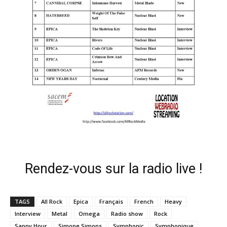
Rendez-vous sur la radio live !
TAGS
All Rock
Epica
Français
French
Heavy
Interview
Metal
Omega
Radio show
Rock
Sappy Hour
Simone Simons
Symphonic
Symphonique