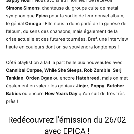
Sappy Hour
! Nous avons eu l’honneur de recevoir
Simone Simons
, chanteuse du groupe culte de metal
symphonique
Epica
pour la sortie de leur nouvel album,
le génial
Omega
! Elle nous a donc parlé de la genèse de
l’album, du sens des chansons, mais également de la
crise actuelle et des futures tournées. Bref, une interview
haute en couleurs dont on se souviendra longtemps !
Côté playlist on a fait la part belle aux nouveautés avec
Cannibal Corpse
,
While She Sleeps
,
Rob Zombie
,
Serj
Tankian
,
Orden Ogan
ou encore
Hatebreed
, mais on met
également en valeur les géniaux
Jinjer
,
Poppy
,
Butcher
Babies
ou encore
New Years Day
qu’on suit de très très
près !
Redécouvrez l’émission du 26/02
avec EPICA !