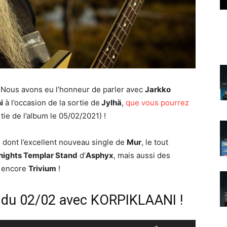
 Nous avons eu l’honneur de parler avec
Jarkko
i
à l’occasion de la sortie de
Jylhä
,
que vous pourrez
tie de l’album le 05/02/2021) !
 dont l’excellent nouveau single de
Mur
, le tout
nights Templar Stand
d’
Asphyx
, mais aussi des
 encore
Trivium
!
 du 02/02 avec KORPIKLAANI !
Utilisez