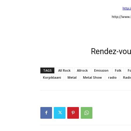
Rendez-vous 
TAGS
All Rock
Allrock
Emission
Folk
F
Korpiklaani
Metal
Metal Show
radio
Radi