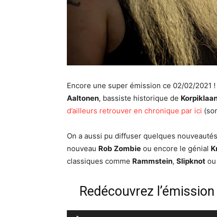
Encore une super émission ce 02/02/2021 !
Aaltonen
, bassiste historique de
Korpiklaan
d’ailleurs retrouver en chronique par ici
(sor
On a aussi pu diffuser quelques nouveautés
nouveau
Rob Zombie
ou encore le génial
K
classiques comme
Rammstein
,
Slipknot
ou
Redécouvrez l’émission
Lecteur