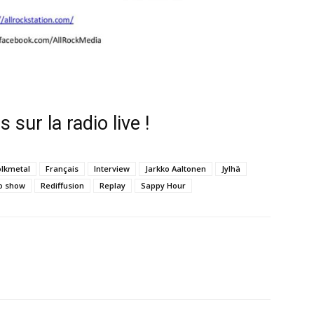
sur la radio live !
olkmetal
Français
Interview
Jarkko Aaltonen
Jylhä
o show
Rediffusion
Replay
Sappy Hour