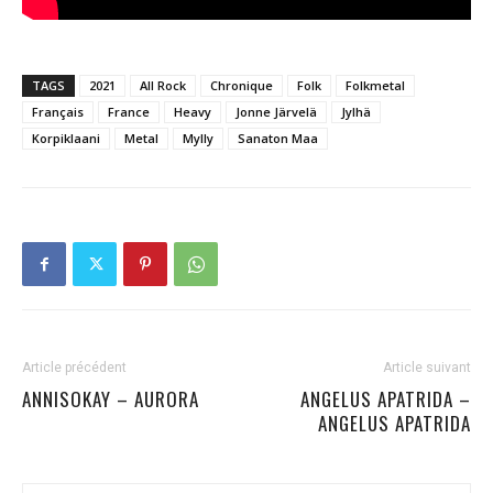
TAGS
2021
All Rock
Chronique
Folk
Folkmetal
Français
France
Heavy
Jonne Järvelä
Jylhä
Korpiklaani
Metal
Mylly
Sanaton Maa
Article précédent
Article suivant
ANNISOKAY – AURORA
ANGELUS APATRIDA –
ANGELUS APATRIDA