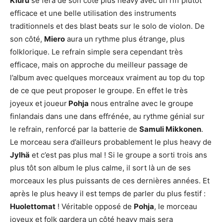
Kiuru
se fera de son côté plus heavy avec un riff plutôt
efficace et une belle utilisation des instruments
traditionnels et des blast beats sur le solo de violon. De
son côté,
Miero
aura un rythme plus étrange, plus
folklorique. Le refrain simple sera cependant très
efficace, mais on approche du meilleur passage de
l’album avec quelques morceaux vraiment au top du top
de ce que peut proposer le groupe. En effet le très
joyeux et joueur
Pohja
nous entraîne avec le groupe
finlandais dans une dans effrénée, au rythme génial sur
le refrain, renforcé par la batterie de
Samuli Mikkonen
.
Le morceau sera d’ailleurs probablement le plus heavy de
Jylhä
et c’est pas plus mal ! Si le groupe a sorti trois ans
plus tôt son album le plus calme, il sort là un de ses
morceaux les plus puissants de ces dernières années. Et
après le plus heavy il est temps de parler du plus festif :
Huolettomat
! Véritable opposé de
Pohja
, le morceau
joyeux et folk gardera un côté heavy mais sera