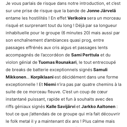
Je vous parlais de risque dans notre introduction, et c’est
sur une prise de risque que la bande de
Jonne Järvelä
entame les hostilités ! En effet
Verikoira
sera un morceau
risqué et surprenant tout du long ! Déjà par sa longueur
inhabituelle pour le groupe (6 minutes 20) mais aussi par
son enchaînement d’ambiances quasi prog, entre
passages effrénés aux cris aigus et passages lents
accompagnés de l’accordéon de
Sami Perttula
et du
violon génial de
Tuomas Rounakari
, le tout entrecoupé
de breaks de batterie exceptionnels signés
Samuli
Mikkonen
…
Korpiklaani
est décidément dans une forme
exceptionnelle ! Et
Niemi
n’ira pas par quatre chemins à la
suite de ce morceau fleuve. C’est un coup de cœur
instantané puissant, rapide et fun à souhaits avec des
riffs géniaux signés
Kalle Savijärvi
et
Jarkko Aaltonen
:
tout ce que j’attendais de ce groupe qui m’a fait découvrir
le folk metal il y a maintenant dix ans ! Plus calme mais