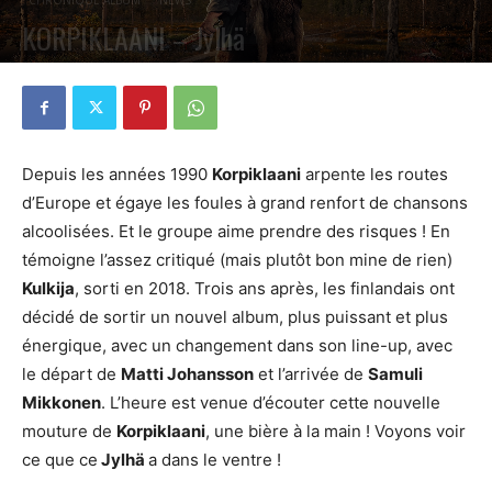
KORPIKLAANI – Jylhä
PAR
VALENTIN POCHART
31 JANVIER 2021
0
Depuis les années 1990
Korpiklaani
arpente les routes
d’Europe et égaye les foules à grand renfort de chansons
alcoolisées. Et le groupe aime prendre des risques ! En
témoigne l’assez critiqué (mais plutôt bon mine de rien)
Kulkija
, sorti en 2018. Trois ans après, les finlandais ont
décidé de sortir un nouvel album, plus puissant et plus
énergique, avec un changement dans son line-up, avec
le départ de
Matti Johansson
et l’arrivée de
Samuli
Mikkonen
. L’heure est venue d’écouter cette nouvelle
mouture de
Korpiklaani
, une bière à la main ! Voyons voir
ce que ce
Jylhä
a dans le ventre !