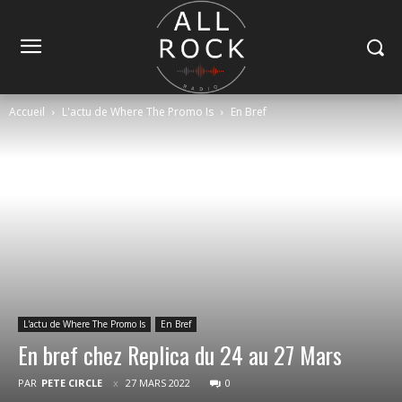
Accueil
L'actu de Where The Promo Is
En Bref
L'actu de Where The Promo Is
En Bref
En bref chez Replica du 24 au 27 Mars
PAR
PETE CIRCLE
27 MARS 2022
0