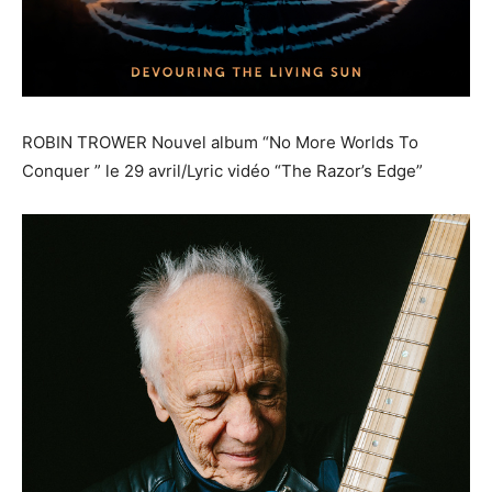
ROBIN TROWER Nouvel album “No More Worlds To
Conquer ” le 29 avril/Lyric vidéo “The Razor’s Edge”