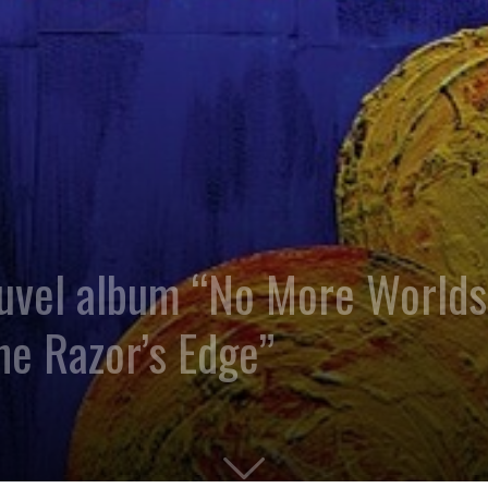
el album “No More Worlds 
The Razor’s Edge”