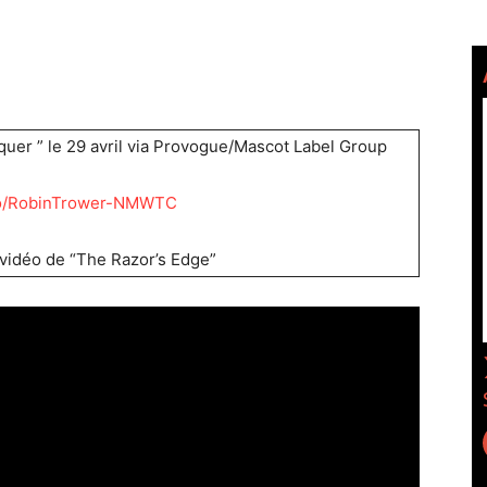
er ” le 29 avril via Provogue/Mascot Label Group
.to/RobinTrower-NMWTC
 vidéo de “The Razor’s Edge”