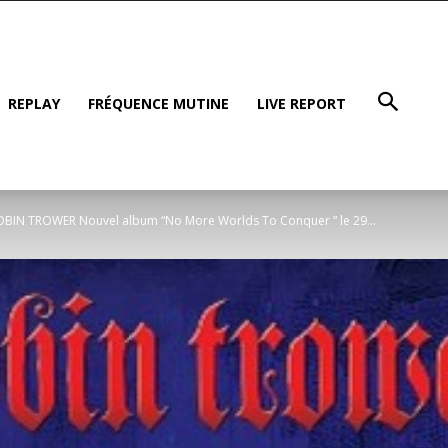
REPLAY
FRÉQUENCE MUTINE
LIVE REPORT
OBIN TROWER Nouvel album “No More Worlds To Conquer ” le 29...