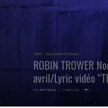
NEWS
L'actu de Where The Promo Is
ROBIN TROWER Nouv
avril/Lyric vidéo “
PAR
PETE CIRCLE
27 MARS 2022
0