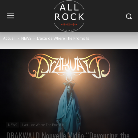
Accueil
NEWS
L'actu de Where The Promo Is
NEWS
L'actu de Where The Promo Is
DRAKWALD Nouvelle Vidéo “Devouring the