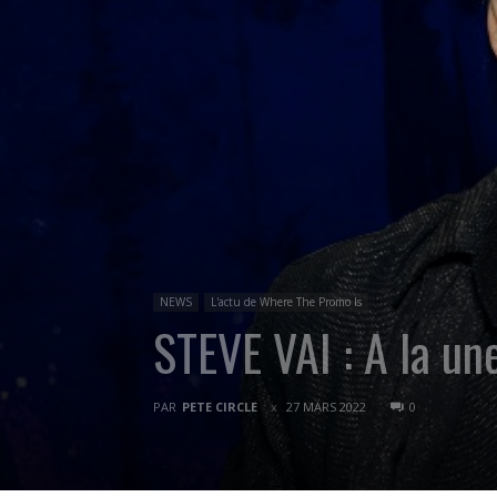
NEWS
L'actu de Where The Promo Is
STEVE VAI : A la un
PAR
PETE CIRCLE
27 MARS 2022
0