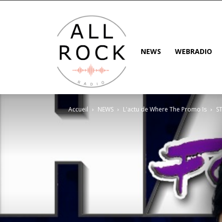
NEWS
WEBRADIO
Accueil
NEWS
L'actu de Where The Promo Is
ST