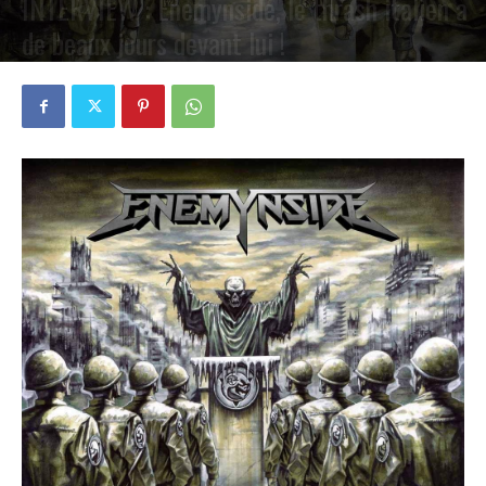
INTERVIEW : Enemynside, le thrash italien a
de beaux jours devant lui !
PAR
VALENTIN POCHART
13 FÉVRIER 2021
0