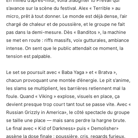
En milieu d’après-midi, voilà Slaughter to Prevail qui
s’avance sur la scène du festival. Alex « Terrible » au
micro, prêt à tout donner. Le monde est déjà dense, l’air
chargé de chaleur et de poussière, et le groupe ne fait
pas dans la demi-mesure. Dès « Banditos », la machine
se met en route : riffs massifs, voix gutturales, ambiance
intense. On sent que le public attendait ce moment, la
tension est palpable.
Le set se poursuit avec « Baba Yaga » et « Bratva »,
chacun provoquant une montée d’énergie. Le pit s’anime,
les slams se multiplient, les barrières retiennent mal la
foule. Quand « Viking » explose, visuels en place, ça
devient presque trop court tant tout se passe vite. Avec «
Russian Grizzly in America», le côté spectacle du groupe
se taille une place — mais sans perdre la hargne brute.
Le final avec « Kid of Darkness» puis « Demolisher»
assène la dose finale : poussière, cris, regards furieux.