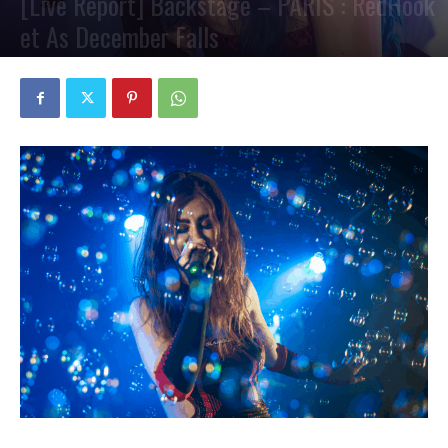
[Live Report] Backstage – PARIS : RedHook
et As December Falls
PAR
PETE CIRCLE
3 NOVEMBRE 2025
0