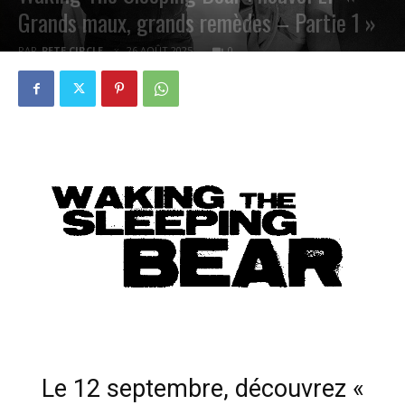
Grands maux, grands remèdes – Partie 1 »
PAR
PETE CIRCLE
26 AOÛT 2025
0
Le 12 septembre, découvrez «