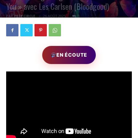
You » avec Les Carlsen (Bloodgood)
PAR
PETE CIRCLE
26 AOÛT 2025
0
EN ÉCOUTE