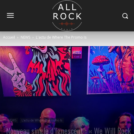
Accueil
NEWS
L'actu de Where The Promo Is
NEWS
L'actu de Where The Promo Is
Nouveau single d’Ignescent : « We Will Rock