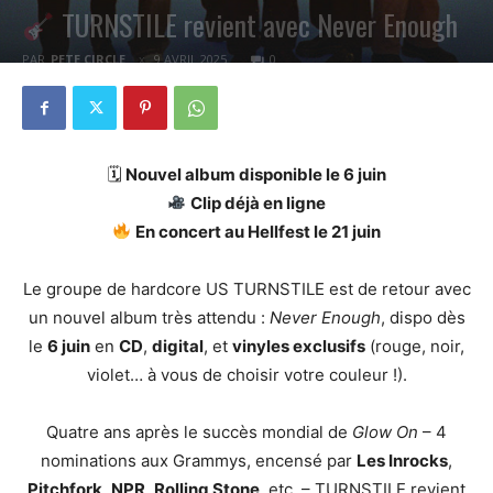
TURNSTILE revient avec Never Enough
PAR
PETE CIRCLE
9 AVRIL 2025
0
🗓
Nouvel album disponible le 6 juin
Clip déjà en ligne
En concert au Hellfest le 21 juin
Le groupe de hardcore US TURNSTILE est de retour avec
un nouvel album très attendu :
Never Enough
, dispo dès
le
6 juin
en
CD
,
digital
, et
vinyles exclusifs
(rouge, noir,
violet… à vous de choisir votre couleur !).
Quatre ans après le succès mondial de
Glow On
– 4
nominations aux Grammys, encensé par
Les Inrocks
,
Pitchfork
,
NPR
,
Rolling Stone
, etc. – TURNSTILE revient