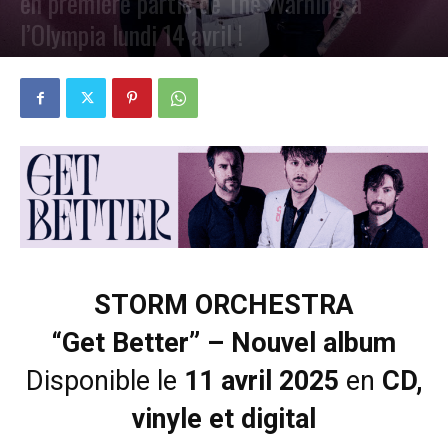
en première partie de The Warning à
l’Olympia lundi 14 avril !
PAR
PETE CIRCLE
9 AVRIL 2025
0
STORM ORCHESTRA
“Get Better” – Nouvel album
Disponible le
11 avril 2025
en
CD,
vinyle et digital