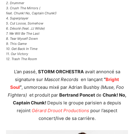
2. Drummer
3. Crush The Mirrors
(
feat. Chunk! No, Captain Chunk!)
4. Superplayer
5. Cut Loose, Somehow
6. Désolé
(feat. JJ Wilde)
7. We Will Be The Last
8. Tear Myself Down
9. This Game
10. Get Back In Time
11. Our Victory
12. Trash The Room
L’an passé,
STORM ORCHESTRA
avait annoncé sa
signature sur
Mascot Records
en lançant
“
Bright
Soul
“
, unmorceau mixé par Adrian Bushby
(Muse, Foo
Fighters)
et produit par
Bertrand Poncet
de
Chunk! No,
Captain Chunk!
Depuis le groupe parisien a depuis
rejoint
Gérard Drouot Productions
pour l’aspect
concert/live de sa carrière.