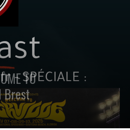
COME TO
 Brest