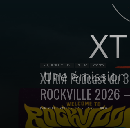
FREQUENCE MUTINE
REPLAY
Tendance
XTRM Podcast du 
ROCKVILLE 2026 – 
PAR
PETE CIRCLE
4 AVRIL 2026
0