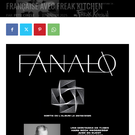
FRANÇAISE AVEC FREAK KITCHEN
PAR
PETE CIRCLE
27 JANVIER 2025
0