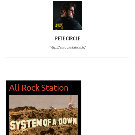
PETE CIRCLE
http://allrockstation.fr/