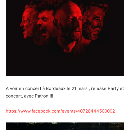
A voir en concert à Bordeaux le 21 mars , release Party et
concert, avec Patron !!!
https://www.facebook.com/events/407284445000021