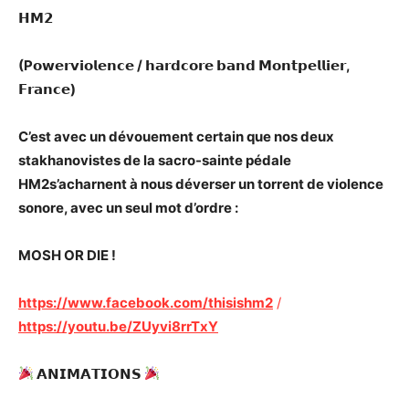
𝗛𝗠𝟮
(P𝗼𝘄𝗲𝗿𝘃𝗶𝗼𝗹𝗲𝗻𝗰𝗲 / 𝗵𝗮𝗿𝗱𝗰𝗼𝗿𝗲 𝗯𝗮𝗻𝗱 𝗠𝗼𝗻𝘁𝗽𝗲𝗹𝗹𝗶𝗲𝗿,
𝗙𝗿𝗮𝗻𝗰𝗲)
C’est avec un dévouement certain que nos deux
stakhanovistes de la sacro-sainte pédale
HM2s’acharnent à nous déverser un torrent de violence
sonore, avec un seul mot d’ordre :
MOSH OR DIE !
https://www.facebook.com/thisishm2
/
https://youtu.be/ZUyvi8rrTxY
𝗔𝗡𝗜𝗠𝗔𝗧𝗜𝗢𝗡𝗦