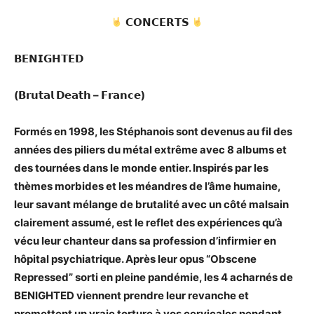
𝗖𝗢𝗡𝗖𝗘𝗥𝗧𝗦
𝗕𝗘𝗡𝗜𝗚𝗛𝗧𝗘𝗗
(𝗕𝗿𝘂𝘁𝗮𝗹 𝗗𝗲𝗮𝘁𝗵 – 𝗙𝗿𝗮𝗻𝗰𝗲)
Formés en 1998, les Stéphanois sont devenus au fil des
années des piliers du métal extrême avec 8 albums et
des tournées dans le monde entier. Inspirés par les
thèmes morbides et les méandres de l’âme humaine,
leur savant mélange de brutalité avec un côté malsain
clairement assumé, est le reflet des expériences qu’à
vécu leur chanteur dans sa profession d’infirmier en
hôpital psychiatrique. Après leur opus “Obscene
Repressed” sorti en pleine pandémie, les 4 acharnés de
BENIGHTED viennent prendre leur revanche et
promettent un vraie torture à vos cervicales pendant