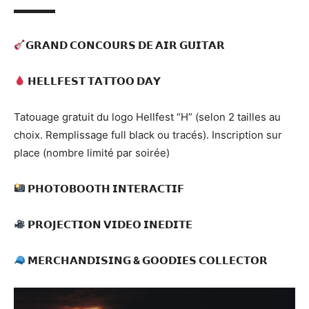
▬▬▬▬
𝗚𝗥𝗔𝗡𝗗 𝗖𝗢𝗡𝗖𝗢𝗨𝗥𝗦 𝗗𝗘 𝗔𝗜𝗥 𝗚𝗨𝗜𝗧𝗔𝗥
𝗛𝗘𝗟𝗟𝗙𝗘𝗦𝗧 𝗧𝗔𝗧𝗧𝗢𝗢 𝗗𝗔𝗬
Tatouage gratuit du logo Hellfest “H” (selon 2 tailles au
choix. Remplissage full black ou tracés). Inscription sur
place (nombre limité par soirée)
𝗣𝗛𝗢𝗧𝗢𝗕𝗢𝗢𝗧𝗛 𝗜𝗡𝗧𝗘𝗥𝗔𝗖𝗧𝗜𝗙
𝗣𝗥𝗢𝗝𝗘𝗖𝗧𝗜𝗢𝗡 𝗩𝗜𝗗𝗘𝗢 𝗜𝗡𝗘𝗗𝗜𝗧𝗘
𝗠𝗘𝗥𝗖𝗛𝗔𝗡𝗗𝗜𝗦𝗜𝗡𝗚 & 𝗚𝗢𝗢𝗗𝗜𝗘𝗦 𝗖𝗢𝗟𝗟𝗘𝗖𝗧𝗢𝗥