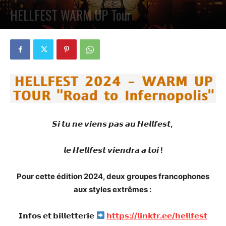
HELLFEST WARM UP Tour
PAR
PETE CIRCLE
10 AVRIL 2024
0
𝙎𝙞 𝙩𝙪 𝙣𝙚 𝙫𝙞𝙚𝙣𝙨 𝙥𝙖𝙨 𝙖𝙪 𝙃𝙚𝙡𝙡𝙛𝙚𝙨𝙩,
𝙡𝙚 𝙃𝙚𝙡𝙡𝙛𝙚𝙨𝙩 𝙫𝙞𝙚𝙣𝙙𝙧𝙖 𝙖 𝙩𝙤𝙞 !
Pour cette édition 2024, deux groupes francophones
aux styles extrêmes :
𝗜𝗻𝗳𝗼𝘀 𝗲𝘁 𝗯𝗶𝗹𝗹𝗲𝘁𝘁𝗲𝗿𝗶𝗲
𝗵𝘁𝘁𝗽𝘀://𝗹𝗶𝗻𝗸𝘁𝗿.𝗲𝗲/𝗵𝗲𝗹𝗹𝗳𝗲𝘀𝘁