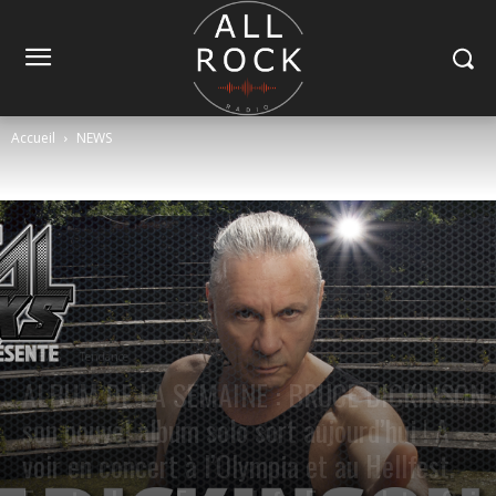
Accueil
NEWS
NEWS
Tendance
ALBUM DE LA SEMAINE : BRUCE DICKINSON
son nouvel album solo sort aujourd’hui ! A
voir en concert à l’Olympia et au Hellfest.