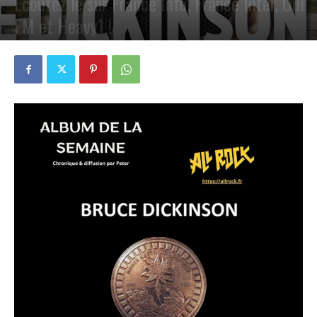
Ecoutez le sur France Info, France Inter, Oui
FM et Heavy1 !
PAR
PETE CIRCLE
4 MARS 2024
0