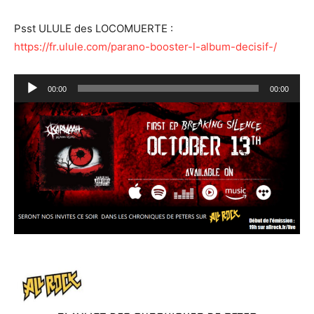
Psst ULULE des LOCOMUERTE :
https://fr.ulule.com/parano-booster-l-album-decisif-/
Lecteur
00:00
00:00
audio