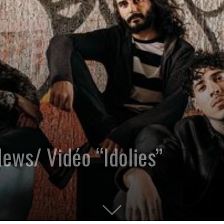
ews/ Vidéo “Idolies”