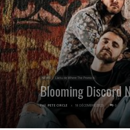
NEWS
L'actu de Where The Promo Is
Blooming Discord N
PAR
PETE CIRCLE
18 DÉCEMBRE 2023
0