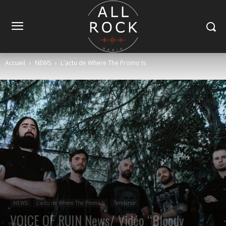
Accueil
NEWS
L'actu de Where The Promo Is
NEWS
L'actu de Where The Promo Is
Tendance
VOICE OF RUIN News/ Vidéo “Bloody