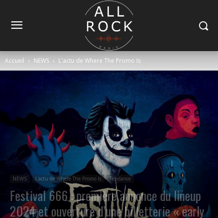
Accueil
NEWS
L'actu de Where The Promo Is
NEWS
L'actu de Where The Promo Is
Tendance
Festival 666 : première annonce du lineup
2024 et ouverture d’une billetterie « early