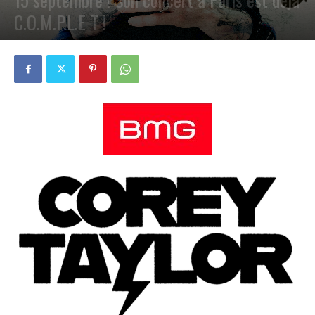
C.O.M.P.L.E T !
PAR
PETE CIRCLE
28 AOÛT 2023
0