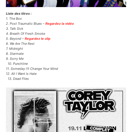
Liste des titres :
1. The Box
2. Post Traumatic Blues –
Regardez la vidéo
3. Talk Sick
4. Breath Of Fresh Smoke
5. Beyond –
Regardez le clip
6. We Are The Rest
7. Midnight
8. Starmate
9. Sorry Me
10. Punchline
11. Someday I’ll Change Your Mind
12. All I Want Is Hate
13. Dead Flies