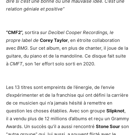
dire si c’est une bonne ou une mauvaise idée. C’est une
relation géniale et positive”
“CMF2”,
sortira
sur Decibel Cooper Recordings, le
propre label de
Corey Taylor
, en étroite collaboration
avec
BMG
. Sur cet album, en plus de chanter, il joue de la
guitare, du piano et de la mandoline
.
Ce disque fait suite
à
CMFT
, son 1er effort solo sorti en 2020.
Les 13 titres sont empreints de l’énergie, de l’envie
d’expérimenter et de la franchise qui ont défini la carrière
de ce musicien qui n’a jamais hésité à remettre en
question les choses établies. Avec son groupe
Slipknot
,
il a vendu plus de 12 millions d’albums et reçu un Grammy
Awards. Un succès qu’il a aussi rencontré
Stone Sour
son
“autre groupe” qui, lui aussi, a souvent flirté avec le