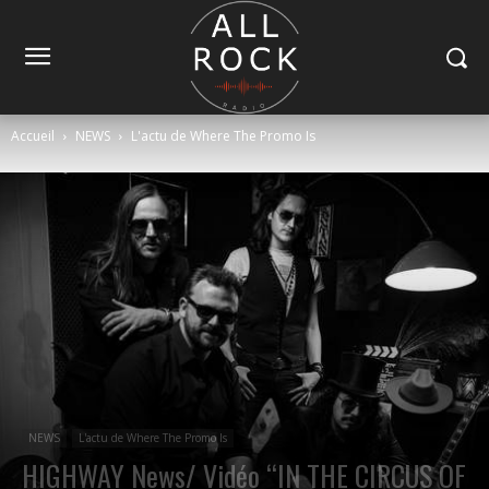
Accueil
NEWS
L'actu de Where The Promo Is
NEWS
L'actu de Where The Promo Is
HIGHWAY News/ Vidéo “IN THE CIRCUS OF