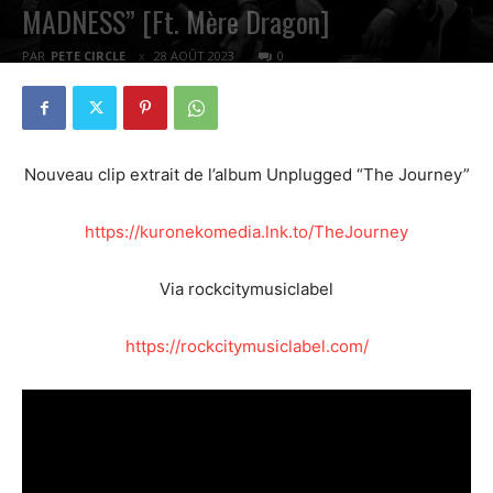
MADNESS” [Ft. Mère Dragon]
PAR
PETE CIRCLE
28 AOÛT 2023
0
Nouveau clip extrait de l’album Unplugged “The Journey”
https://kuronekomedia.lnk.to/TheJourney
Via rockcitymusiclabel
https://rockcitymusiclabel.com/