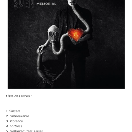
Liste des titres :
1. Sincere
2. Unbreakable
3. Violence
4. Fortress
5. Hollowed
(feat. Elisa)