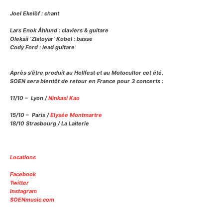
Joel Ekelöf : chant
Lars Enok Åhlund : claviers & guitare
Oleksii ‘Zlatoyar’ Kobel : basse
Cody Ford : lead guitare
Après s’être produit au Hellfest et au Motocultor cet été,
SOEN sera bientôt de retour en France pour 3 concerts :
11/10 – Lyon /
Ninkasi Kao
15/10 – Paris /
Elysée Montmartre
18/10 Strasbourg / La Laiterie
Locations
Facebook
Twitter
Instagram
SOENmusic.com