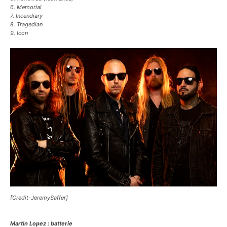
6. Memorial
7. Incendiary
8. Tragedian
9. Icon
[Credit-JeremySaffer]
Martin Lopez : batterie