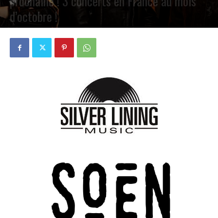
prochaine ! 3 concerts en France au mois
d’octobre !
PAR
PETE CIRCLE
28 AOÛT 2023
0