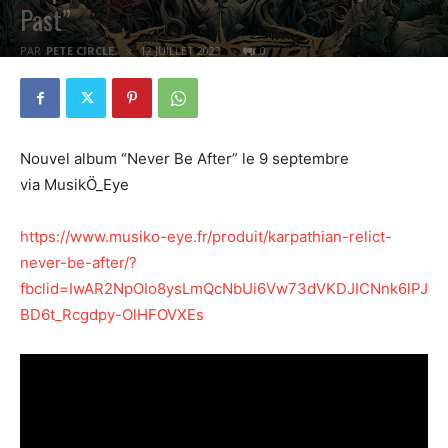
Past”
PAR
PETE CIRCLE
12 JUILLET 2023
0
Nouvel album “Never Be After” le 9 septembre
via MusikÖ_Eye
https://www.musiko-eye.fr/produit/karpathian-relict-
never-be-after/?
fbclid=IwAR2NpOIo8ysLmQcNbUi6Vw73dVKDJICNnk6lPJ
BD6t_Rcgdpy-OlHFOVXEs