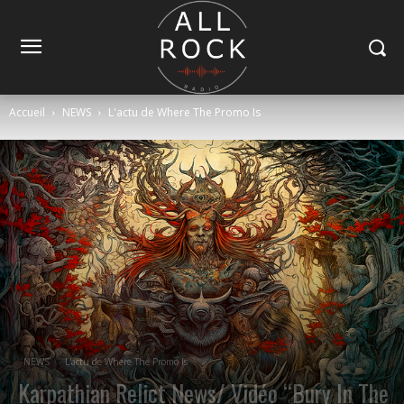
Accueil
NEWS
L'actu de Where The Promo Is
NEWS
L'actu de Where The Promo Is
Karpathian Relict News/ Vidéo “Bury In The