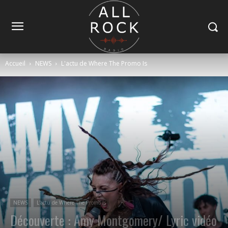
Accueil
NEWS
L'actu de Where The Promo Is
NEWS
L'actu de Where The Promo Is
Découverte : Amy Montgomery/ Lyric vidéo