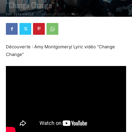
“Change Change”
PAR
PETE CIRCLE
12 JUILLET 2023
0
Découverte : Amy Montgomery/ Lyric vidéo “Change
Change”