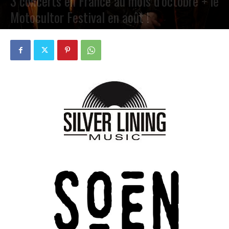
3 concerts en France au mois d’octobre + le
Motocultor Festival en août !
PAR
PETE CIRCLE
12 JUILLET 2023
0