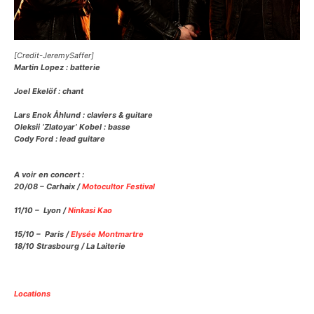
[Credit-JeremySaffer]
Martin Lopez : batterie
Joel Ekelöf : chant
Lars Enok Åhlund : claviers & guitare
Oleksii ‘Zlatoyar’ Kobel : basse
Cody Ford : lead guitare
A voir en concert :
20/08 – Carhaix /
Motocultor Festival
11/10 – Lyon /
Ninkasi Kao
15/10 – Paris /
Elysée Montmartre
18/10 Strasbourg / La Laiterie
Locations