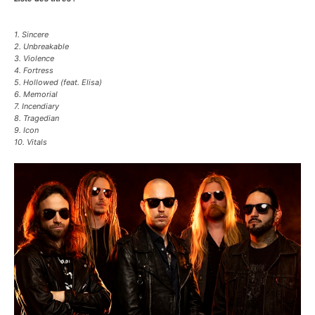
1. Sincere
2. Unbreakable
3. Violence
4. Fortress
5. Hollowed
(feat. Elisa)
6. Memorial
7. Incendiary
8. Tragedian
9. Icon
10. Vitals