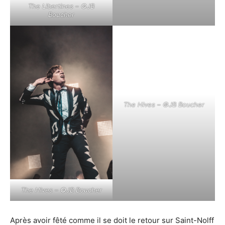
The Libertines –
©
JB
Boucher
The Hives –
©
JB Boucher
The Hives –
©
JB Boucher
Après avoir fêté comme il se doit le retour sur Saint-Nolff