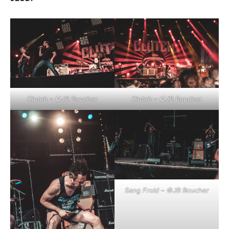
Clutch –
©
JB Boucher
Clutch –
©
JB Boucher
Sang Froid –
©
JB Boucher