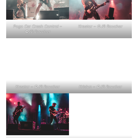
Pogo Car Crash Control –
Kreator –
©
JB Boucher
©
JB Boucher
Kreator –
©
JB Boucher
Krisiun –
©
JB Boucher