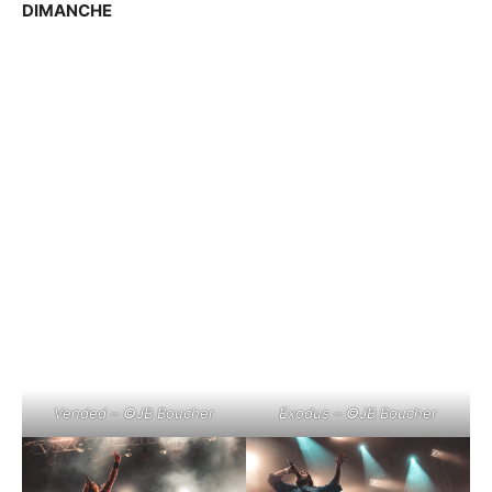
DIMANCHE
Vended –
©
JB Boucher
Exodus –
©
JB Boucher