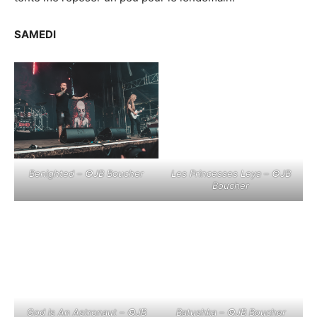
SAMEDI
Benighted –
©
JB Boucher
Les Princesses Leya –
©
JB
Boucher
Batushka –
©
JB Boucher
God Is An Astronaut –
©
JB