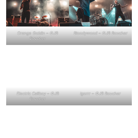
Orange Goblin –
©
JB
Bloodywood –
©
JB Boucher
Boucher
Electric Callboy –
©
JB
Igorrr –
©
JB Boucher
Boucher