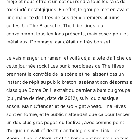
mojo et nous offrent un set qui rendra tous les fans de
rock indé nostalgiques. En effet, le groupe met en avant
une majorité de titres de ses deux premiers albums
cultes, Up The Bracket et The Libertines, qui
convaincront tous les fans présents, mais assez peu les
métalleux. Dommage, car c’était un très bon set !
Je vais manger un ramen, et voilà déjà la tête d’affiche de
cette journée rock ! Les punk nordiques de The Hives
prennent le contrôle de la scène et ne laissent pas un
instant de répit au public breton, assénant son désormais
classique Come On !, extrait du dernier album du groupe
(qui, mine de rien, date de 2012), suivi du classique
absolu Main Offender et de Go Right Ahead. The Hives
sont en forme, et le public n’attendait que ça pour lancer
un des plus gros pogos du festival, avec comme point
d’orgue un wall of death d’anthologie sur « Tick Tick
Boom » ! Pelle Almqvist et sa bande ont prouvé une fois