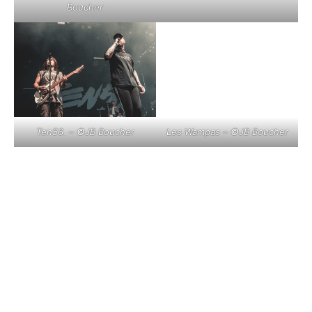
Boucher
Ten56. –
©
JB Boucher
Les Wampas –
©
JB Boucher