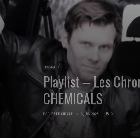
Playlist
Playlist – Les Chr
CHEMICALS
PAR
PETE CIRCLE
6 JUIN 2023
0