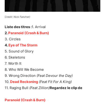
Credit: Nick Fancher)
Liste des titres :
1. Arrival
2.
Paranoid (Crash & Burn)
3. Circles
4.
Eye of The Storm
5. Sound of Glory
6. Skeletons
7. Worth It
8. Who Will We Become
9. Wrong Direction
(Feat Devour the Day)
10.
Dead Reckoning
(Feat Fit For A King)
11. Raging Bull
(Feat Zillion)
Regardez le clip de
Paranoid (Crash & Burn)