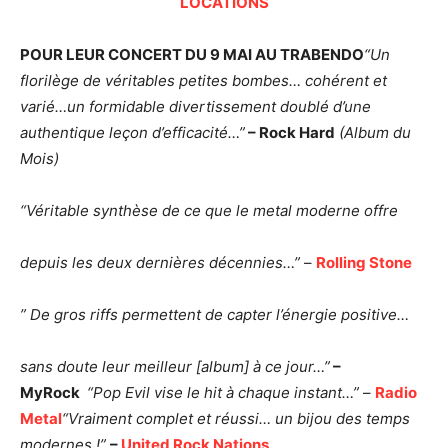
LOCATIONS
POUR LEUR CONCERT DU 9 MAI AU TRABENDO
“Un
florilège de véritables petites bombes… cohérent et
varié…
un formidable divertissement doublé d’une
authentique leçon d’efficacité…”
– Rock Hard
(Album
du
Mois)
“Véritable synthèse de ce que le metal moderne offre
depuis les deux dernières décennies…”
–
Rolling Stone
” De gros riffs permettent de capter l’énergie positive…
sans doute leur meilleur [album] à ce jour…”
–
MyRock
“Pop Evil vise le hit à chaque instant…”
–
Radio
Metal
“Vraiment complet et réussi… un bijou des temps
modernes !”
–
United Rock Nations