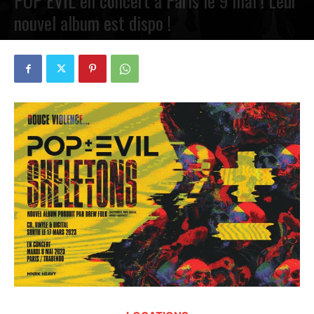
POP EVIL en concert à Paris le 9 mai ! Leur
nouvel album est dispo !
PAR
PETE CIRCLE
3 MAI 2023
0