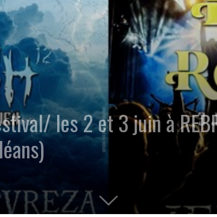
stival/ les 2 et 3 juin à RE
léans)