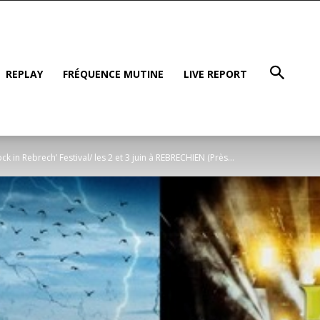
REPLAY
FRÉQUENCE MUTINE
LIVE REPORT
ck in Rebrech’ Festival/ les 2 et 3 juin à REBRECHIEN (Près...