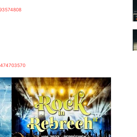
293574808
35474703570