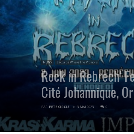
NEWS
L'actu de Where The Promo Is
Rock in Rebrech’ Fe
Cité Johannique, Or
PAR
PETE CIRCLE
3 MAI 2023
0