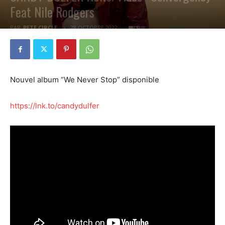
Feat Nile Rodgers
PAR
PETE CIRCLE
28 OCTOBRE 2022
0
Nouvel album “We Never Stop” disponible
https://lnk.to/candydulfer