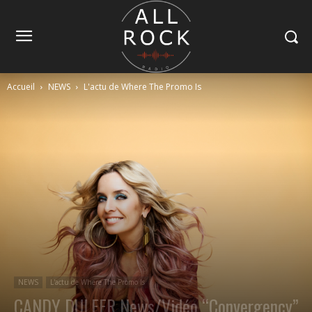
Accueil
NEWS
L'actu de Where The Promo Is
NEWS
L'actu de Where The Promo Is
CANDY DULFER News/Vidéo “Convergency”