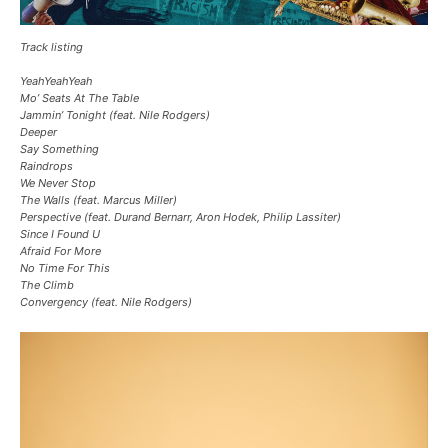
Track listing
YeahYeahYeah
Mo’ Seats At The Table
Jammin’ Tonight (feat. Nile Rodgers)
Deeper
Say Something
Raindrops
We Never Stop
The Walls (feat. Marcus Miller)
Perspective (feat. Durand Bernarr, Aron Hodek, Philip Lassiter)
Since I Found U
Afraid For More
No Time For This
The Climb
Convergency (feat. Nile Rodgers)