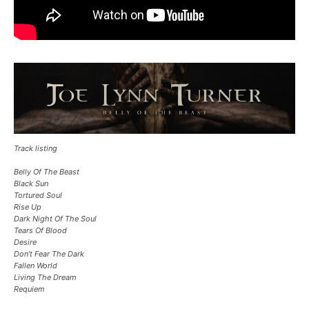
Track listing
​​​​​​​Belly Of The Beast
Black Sun
Tortured Soul
Rise Up
Dark Night Of The Soul
Tears Of Blood
Desire
Don’t Fear The Dark
Fallen World
Living The Dream
Requiem