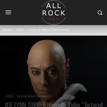
Accueil
NEWS
L'actu de Where The Promo Is
NEWS
L'actu de Where The Promo Is
JOE LYNN TURNER Nouvelle Vidéo “Tortured