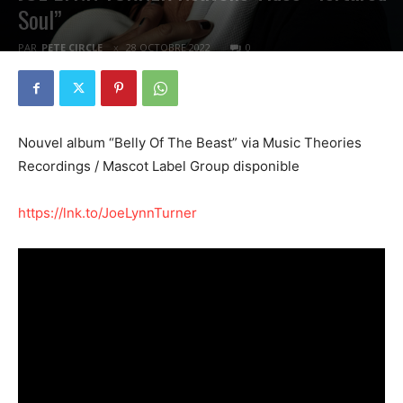
Soul”
PAR
PETE CIRCLE
28 OCTOBRE 2022
0
Nouvel album “Belly Of The Beast” via Music Theories
Recordings / Mascot Label Group disponible
https://lnk.to/JoeLynnTurner