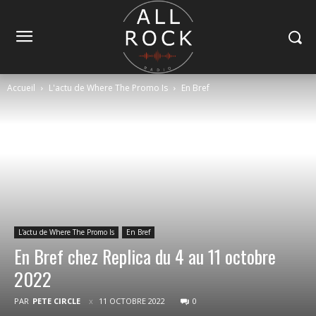
Accueil
L'actu de Where The Promo Is
En Bref
L'actu de Where The Promo Is
En Bref
En Bref chez Replica du 4 au 11 octobre
2022
PAR
PETE CIRCLE
11 OCTOBRE 2022
0