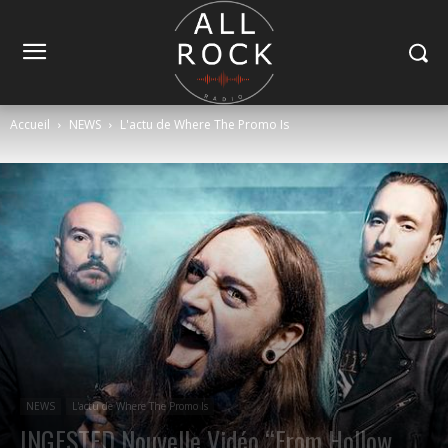
Accueil
NEWS
L'actu de Where The Promo Is
NEWS
L'actu de Where The Promo Is
INGESTED Nouvelle Vidéo “From Hollow