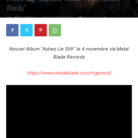
Words”
PAR
PETE CIRCLE
11 OCTOBRE 2022
0
Nouvel Album “Ashes Lie Still” le 4 novembre via Metal
Blade Records
https://www.metalblade.com/ingested/