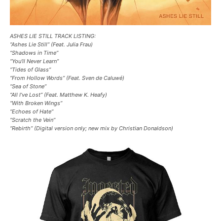
ASHES LIE STILL TRACK LISTING:
“Ashes Lie Still” (Feat. Julia Frau)
“Shadows in Time”
“You’ll Never Learn”
“Tides of Glass”
“From Hollow Words” (Feat. Sven de Caluwé)
“Sea of Stone”
“All I’ve Lost” (Feat. Matthew K. Heafy)
“With Broken Wings”
“Echoes of Hate”
“Scratch the Vein”
“Rebirth” (Digital version only; new mix by Christian Donaldson)