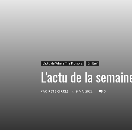
L'actu de Where The Promo Is
En Bref
L’actu de la semain
PAR
PETE CIRCLE
9 MAI 2022
0