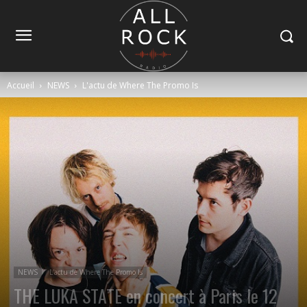
Accueil
NEWS
L'actu de Where The Promo Is
NEWS
L'actu de Where The Promo Is
THE LUKA STATE en concert à Paris le 12