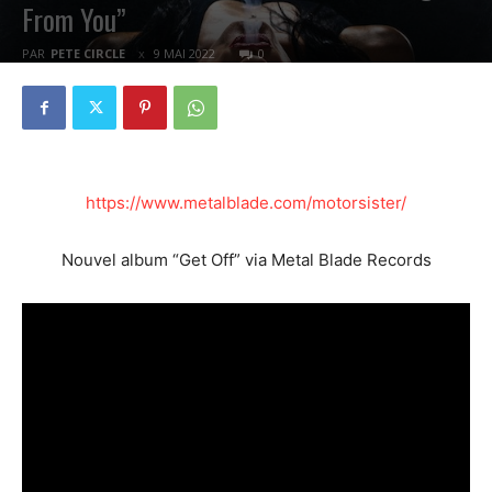
From You”
PAR
PETE CIRCLE
9 MAI 2022
0
https://www.metalblade.com/motorsister/
Nouvel album “Get Off” via Metal Blade Records