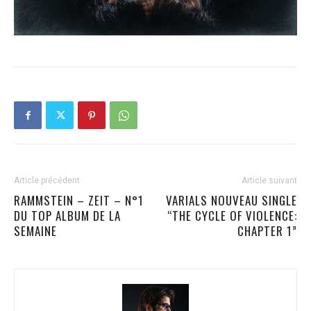
Article précédent
Article suivant
RAMMSTEIN – ZEIT – N°1
VARIALS NOUVEAU SINGLE
DU TOP ALBUM DE LA
“THE CYCLE OF VIOLENCE:
SEMAINE
CHAPTER 1”