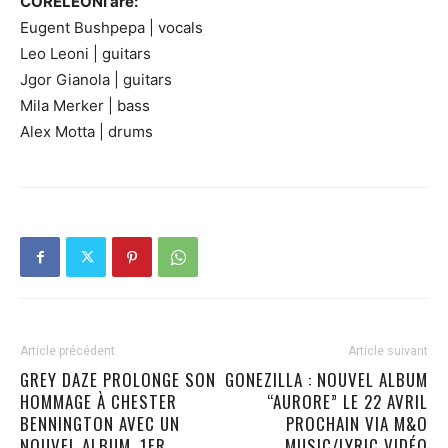
CORELEONI are:
Eugent Bushpepa | vocals
Leo Leoni | guitars
Jgor Gianola | guitars
Mila Merker | bass
Alex Motta | drums
Article précédent
Article suivant
GREY DAZE PROLONGE SON
GONEZILLA : NOUVEL ALBUM
HOMMAGE À CHESTER
“AURORE” LE 22 AVRIL
BENNINGTON AVEC UN
PROCHAIN VIA M&O
NOUVEL ALBUM. 1ER
MUSIC/LYRIC VIDÉO