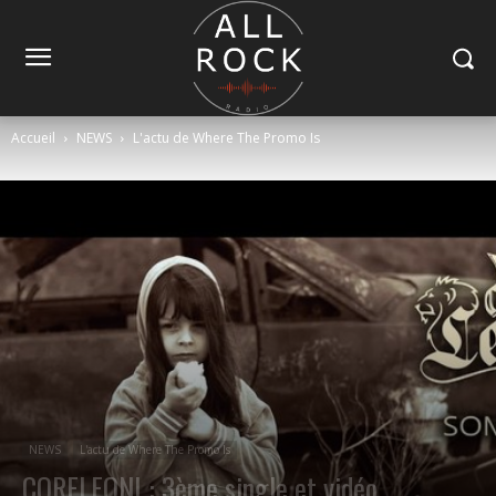
Accueil
NEWS
L'actu de Where The Promo Is
NEWS
L'actu de Where The Promo Is
CORELEONI : 3ème single et vidéo