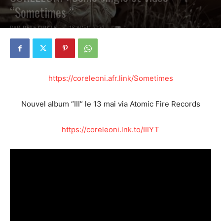
“Sometimes “
PAR
PETE CIRCLE
18 AVRIL 2022
0
https://coreleoni.afr.link/Sometimes
Nouvel album “III” le 13 mai via Atomic Fire Records
https://coreleoni.lnk.to/IIIYT