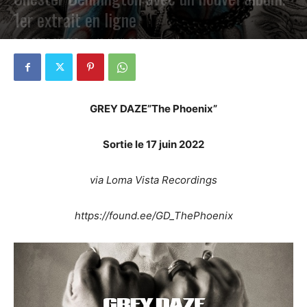
1er extrait en ligne
PAR
PETE CIRCLE
18 AVRIL 2022
0
GREY DAZE”The Phoenix”
Sortie le 17 juin 2022
via Loma Vista Recordings
https://found.ee/GD_ThePhoenix