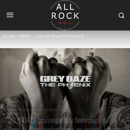
Accueil
NEWS
L'actu de Where The Promo Is
NEWS
L'actu de Where The Promo Is
GREY DAZE prolonge son hommage à
Chester Bennington avec un nouvel album.