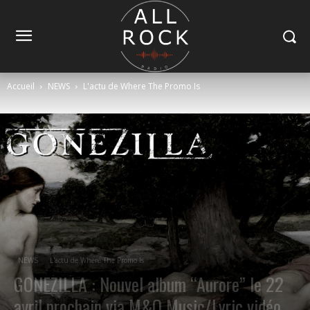
Accueil
NEWS
L'actu de Where The Promo Is
NEWS
L'actu de Where The Promo Is
GONEZILLA : Nouvel album “Aurore” le 22
avril prochain via M&O Music/Lyric vidéo