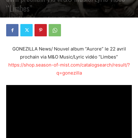
“Limbes”
PAR
PETE CIRCLE
18 AVRIL 2022
0
GONEZILLA News/ Nouvel album “Aurore” le 22 avril
prochain via M&O Music/Lyric vidéo “Limbes”
https://shop.season-of-mist.com/catalogsearch/result/?
q=gonezilla