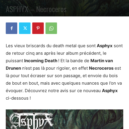
ASPHYX – Necroceros
PAR
VALENTIN POCHART
15 JANVIER 2021
0
Les vieux briscards du death metal que sont
Asphyx
sont
de retour cinq ans après leur album précédent, le
puissant
Incoming Death
! Et la bande de
Martin van
Drunen
n’est pas là pour rigoler, en effet
Necroceros
est
là pour tout écraser sur son passage, et envoie du bois
de bout en bout, mais avec quelques nuances que l’on va
évoquer. Découvrez notre avis sur ce nouveau
Asphyx
ci-dessous !