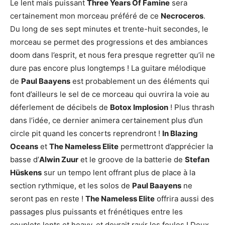
Le lent mais puissant
Three Years Of Famine
sera
certainement mon morceau préféré de ce
Necroceros
.
Du long de ses sept minutes et trente-huit secondes, le
morceau se permet des progressions et des ambiances
doom dans l’esprit, et nous fera presque regretter qu’il ne
dure pas encore plus longtemps ! La guitare mélodique
de
Paul Baayens
est probablement un des éléments qui
font d’ailleurs le sel de ce morceau qui ouvrira la voie au
déferlement de décibels de
Botox Implosion
! Plus thrash
dans l’idée, ce dernier animera certainement plus d’un
circle pit quand les concerts reprendront !
In Blazing
Oceans
et
The Nameless Elite
permettront d’apprécier la
basse d’
Alwin Zuur
et le groove de la batterie de
Stefan
Hüskens
sur un tempo lent offrant plus de place à la
section rythmique, et les solos de
Paul Baayens
ne
seront pas en reste !
The Nameless Elite
offrira aussi des
passages plus puissants et frénétiques entre les
couplets lents et heavy, et devrait ravir les foules ! Deux