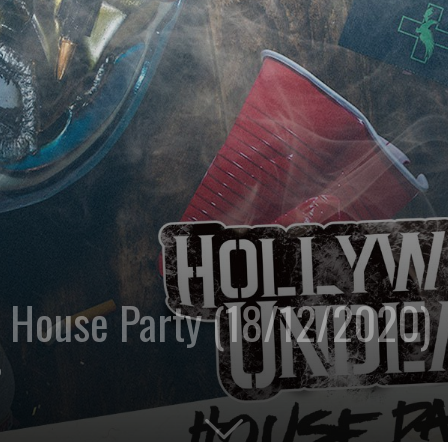
: House Party (18/12/2020)
0