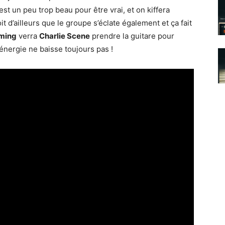
est un peu trop beau pour être vrai, et on kiffera
t d’ailleurs que le groupe s’éclate également et ça fait
aming
verra
Charlie Scene
prendre la guitare pour
l’énergie ne baisse toujours pas !