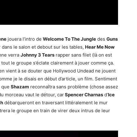
ene
jouera l’intro de
Welcome To The Jungle
des
Guns
 dans le salon et debout sur les tables,
Hear Me Now
ymne verra
Johnny 3 Tears
rapper sans filet (là on est
et tout le groupe s’éclate clairement à jouer comme ça.
 en vient à se douter que Hollywood Undead ne jouent
omme je le disais en début d’article, un film. Sentiment
, que
Shazam
reconnaîtra sans problème (chose assez
du morceau vaut le détour, car
Spencer Charnas
d’
Ice
ch
débarqueront en traversant littéralement le mur
trera le groupe en train de virer deux intrus de leur