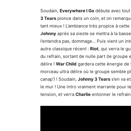
Soudain,
Everywhere I Go
débute avec tout 
3 Tears
pionce dans un coin, et on remarq
tant mieux ! L’ambiance très propice à cette 
Johnny
après sa sieste se mettra à la bass
l’entendra pas, dommage… Puis vient un int
autre classique récent :
Riot
, qui verra le g
du refrain, sortant de nulle part (le groupe 
délire !
War Child
gardera cette énergie de 
morceau ultra délire où le groupe semble p
canap’) ! Soudain,
Johnny 3 Tears
s’en va e
le mur ! Une intro vraiment marrante pour 
tension, et verra
Charlie
entonner le refrai