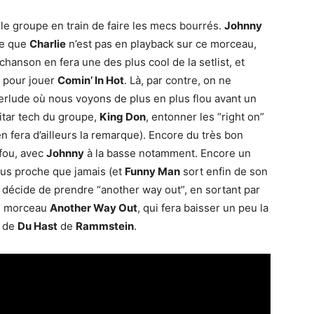
le groupe en train de faire les mecs bourrés.
Johnny
ue que
Charlie
n’est pas en playback sur ce morceau,
chanson en fera une des plus cool de la setlist, et
e pour jouer
Comin’ In Hot
. Là, par contre, on ne
erlude où nous voyons de plus en plus flou avant un
uitar tech du groupe,
King Don
, entonner les “right on”
en fera d’ailleurs la remarque). Encore du très bon
fou, avec
Johnny
à la basse notamment. Encore un
lus proche que jamais (et
Funny Man
sort enfin de son
t décide de prendre “another way out”, en sortant par
le morceau
Another Way Out
, qui fera baisser un peu la
n de
Du Hast
de
Rammstein
.