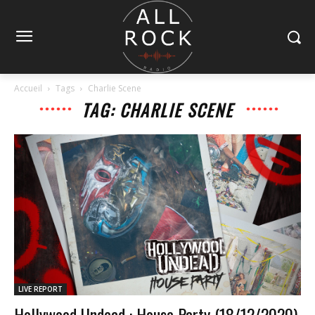
Accueil
Tags
Charlie Scene
TAG: CHARLIE SCENE
LIVE REPORT
Hollywood Undead : House Party (18/12/2020)