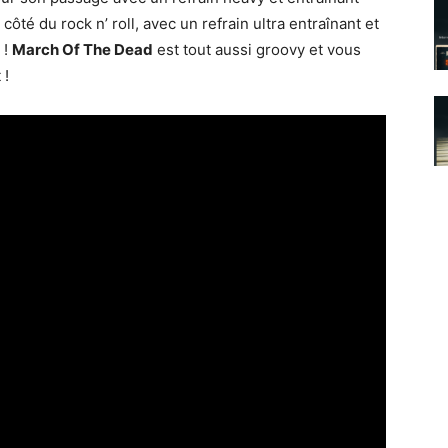
côté du rock n’ roll, avec un refrain ultra entraînant et
 !
March Of The Dead
est tout aussi groovy et vous
 !