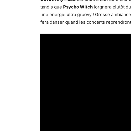
tandis que
Psycho Witch
lorgnera plutôt du 
une énergie ultra groovy ! Grosse ambiance
fera danser quand les concerts reprendront