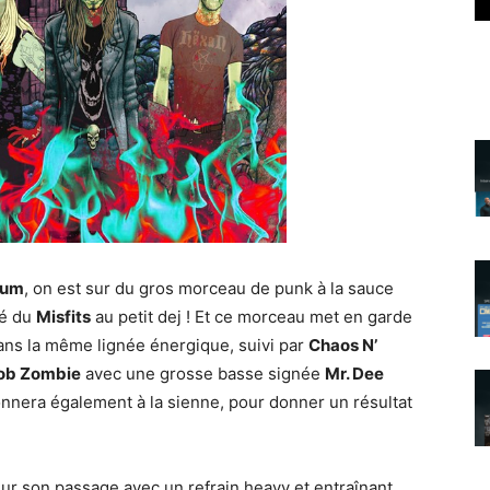
rum
, on est sur du gros morceau de punk à la sauce
é du
Misfits
au petit dej ! Et ce morceau met en garde
ns la même lignée énergique, suivi par
Chaos N’
ob Zombie
avec une grosse basse signée
Mr. Dee
onnera également à la sienne, pour donner un résultat
ur son passage avec un refrain heavy et entraînant