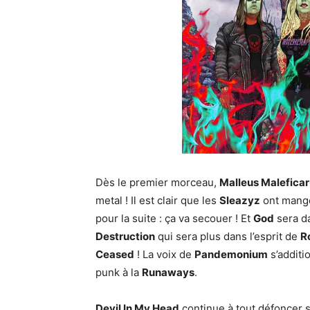
Dès le premier morceau,
Malleus Malefica
metal ! Il est clair que les
Sleazyz
ont mang
pour la suite : ça va secouer ! Et
God
sera da
Destruction
qui sera plus dans l’esprit de
R
Ceased
! La voix de
Pandemonium
s’additi
punk à la
Runaways
.
Devil In My Head
continue à tout défoncer s