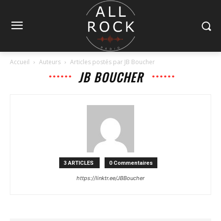
Accueil
Auteurs
Articles postés par JB Boucher
JB BOUCHER
3 ARTICLES
0 Commentaires
https://linktr.ee/JBBoucher