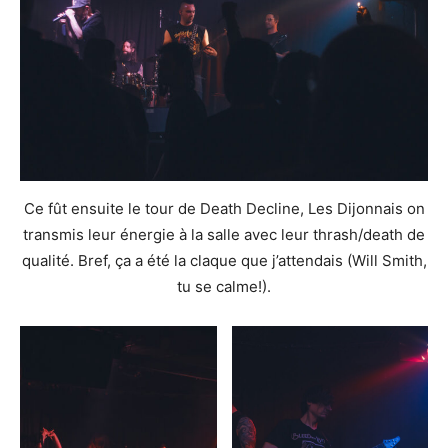
Ce fût ensuite le tour de Death Decline, Les Dijonnais on
transmis leur énergie à la salle avec leur thrash/death de
qualité. Bref, ça a été la claque que j’attendais (Will Smith,
tu se calme!).